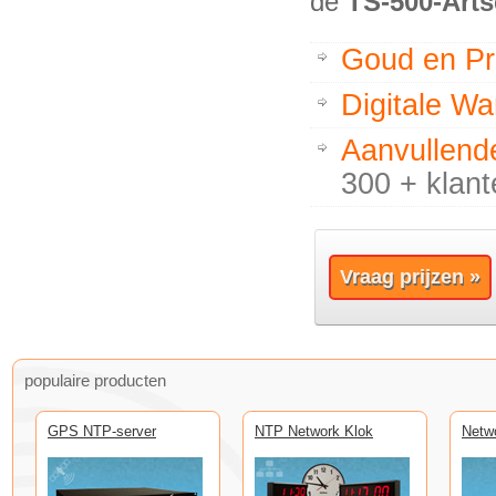
de
TS-500-Art
Goud en P
Digitale W
Aanvullende
300 + klant
Vraag prijzen »
populaire producten
GPS NTP-server
NTP Network Klok
Netw