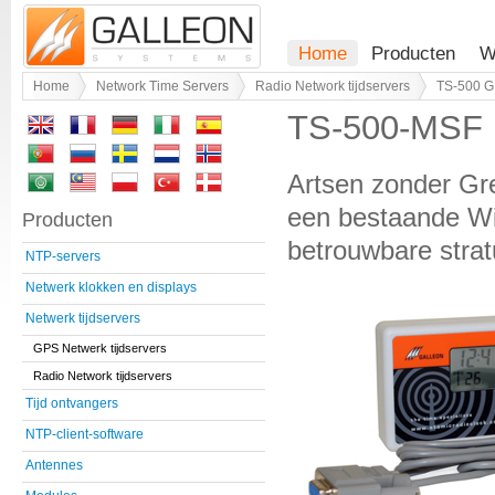
Home
Producten
W
Home
Network Time Servers
Radio Network tijdservers
TS-500 G
TS-500-MSF 
Artsen zonder Gr
een ​​bestaande W
Producten
betrouwbare strat
NTP-servers
Netwerk klokken en displays
Netwerk tijdservers
GPS Netwerk tijdservers
Radio Network tijdservers
Tijd ontvangers
NTP-client-software
Antennes