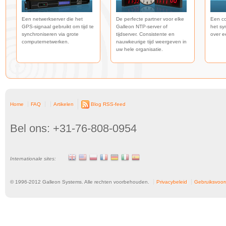
Een netwerkserver die het
De perfecte partner voor elke
Een co
GPS-signaal gebruikt om tijd te
Galleon NTP-server of
het sy
synchroniseren via grote
tijdserver. Consistente en
over e
computernetwerken.
nauwkeurige tijd weergeven in
uw hele organisatie.
Home
FAQ
Artikelen
Blog RSS-feed
Bel ons: +31-76-808-0954
Internationale sites:
© 1996-
2012
Galleon Systems. Alle rechten voorbehouden.
Privacybeleid
Gebruiksvoo