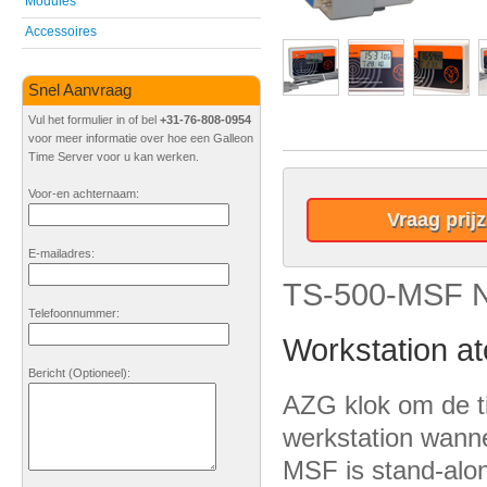
Modules
Accessoires
Snel Aanvraag
Vul het formulier in of bel
+31-76-808-0954
voor meer informatie over hoe een Galleon
Time Server voor u kan werken.
Voor-en achternaam:
Vraag prij
E-mailadres:
TS-500-MSF N
Telefoonnummer:
Workstation at
Bericht
(Optioneel)
:
AZG klok om de ti
werkstation wanne
MSF is stand-alon