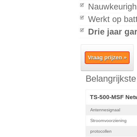
Nauwkeurigh
Werkt op batt
Drie jaar ga
Vraag prijzen »
Belangrijkst
TS-500-MSF Netw
Antennesignaal
Stroomvoorziening
protocollen