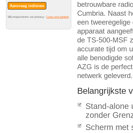
betrouwbare radio
Aanvraag indienen
Cumbria. Naast he
Wij respecteren uw privacy -
Lees ons beleid
.
een tweeregelige d
apparaat aangeeft
de TS-500-MSF zit
accurate tijd om 
alle benodigde s
AZG is de perfect
netwerk geleverd.
Belangrijkste 
Stand-alone 
zonder Gren
Scherm met s