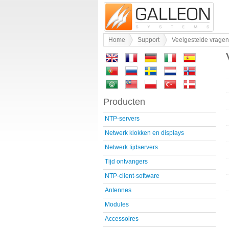
Home
Support
Veelgestelde vragen
Producten
NTP-servers
Netwerk klokken en displays
Netwerk tijdservers
Tijd ontvangers
NTP-client-software
Antennes
Modules
Accessoires